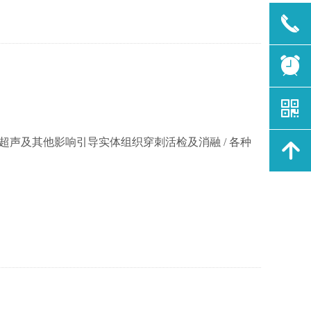
끅
뀥
낃
 超声及其他影响引导实体组织穿刺活检及消融 / 各种
녕