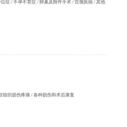
 / 不孕不育症 / 卵巢及附件手术 / 宫颈疾病 / 其他
/ 软组织损伤疼痛 / 各种损伤和术后康复