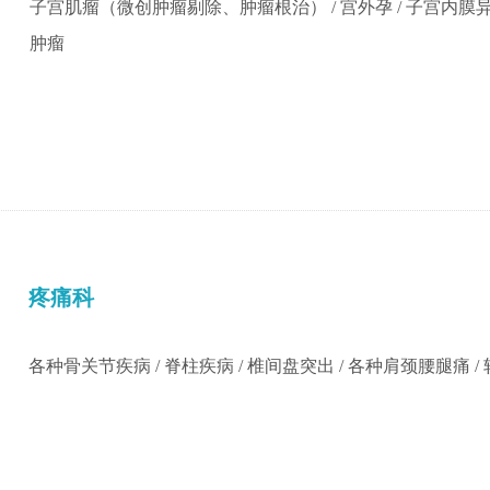
子宫肌瘤（微创肿瘤剔除、肿瘤根治） / 宫外孕 / 子宫内膜异位症
肿瘤
疼痛科
各种骨关节疾病 / 脊柱疾病 / 椎间盘突出 / 各种肩颈腰腿痛 