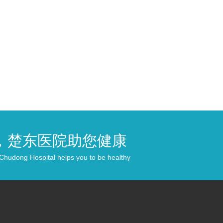
，楚东医院助您健康
 Chudong Hospital helps you to be healthy