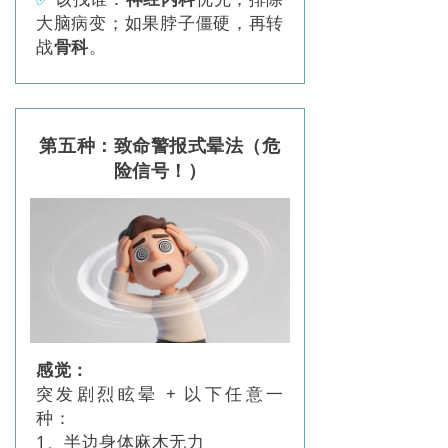
大脑病变；如果脖子僵硬，再转
战
骨科
。
第五种：致命警报式晕法（危
险信号！）
感觉：
突发剧烈眩晕 + 以下任意一
种：
1、半边身体麻木无力