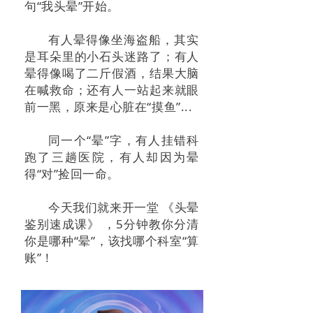
句“我头晕”开始。
联系我们
有人晕得像坐海盗船，其实
是耳朵里的小石头迷路了；有人
晕得像喝了二斤假酒，结果大脑
在喊救命；还有人一站起来就眼
前一黑，原来是心脏在“摸鱼”...
同一个“晕”字，有人挂错科
跑了三趟医院，有人却因为晕
得“对”捡回一命。
今天我们就来开一堂 《头晕
鉴别速成课》 ，5分钟教你分清
你是哪种“晕”，该找哪个科室“算
账”！