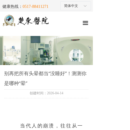
首页
简体中文
ꀅ
健康热线：
0517-88411271
医院简介
끀
就医指南
医疗团队
特色专科
楚东微创
别再把所有头晕都当“没睡好”！测测你
是哪种“晕”
医院动态
创建时间：
2026-04-14
楚东微创手术三维演示
楚东医疗设备
马上预约
当代人的崩溃，往往从一