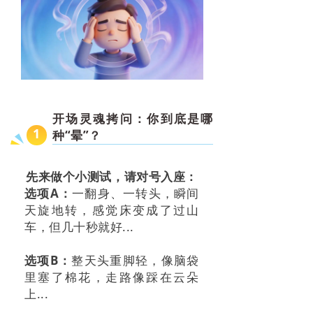
开场灵魂拷问：你到底是哪
1
种“晕”？
先来做个小测试，请对号入座：
选项A：
一翻身、一转头，瞬间
天旋地转，感觉床变成了过山
车，但几十秒就好...
选项B：
整天头重脚轻，像脑袋
里塞了棉花，走路像踩在云朵
上...