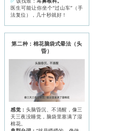
✅
该找谁：
耳鼻喉科。
医生可能让你坐个“过山车”（手
法复位），几十秒就好！
第二种：棉花脑袋式晕法（头
昏）
感觉：
头脑昏沉、不清醒，像三
天三夜没睡觉，脑袋里塞满了湿
棉花。
典型台词：
“就是懵懵的，像做