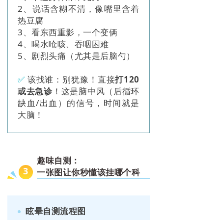
2、说话含糊不清，像嘴里含着
热豆腐
3、看东西重影，一个变俩
4、喝水呛咳、吞咽困难
5、剧烈头痛（尤其是后脑勺）
✅
该找谁：别犹豫！直接
打120
或去急诊
！这是脑中风（后循环
缺血/出血）的信号，时间就是
大脑！
趣味自测：
3
一张图让你秒懂该挂哪个科
眩晕自测流程图