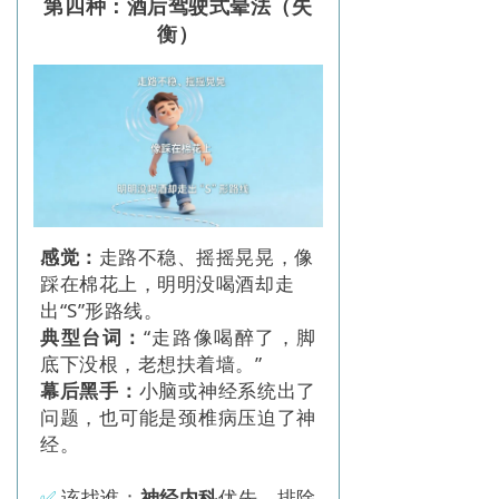
第四种：酒后驾驶式晕法（失
衡）
感觉：
走路不稳、摇摇晃晃，像
踩在棉花上，明明没喝酒却走
出“S”形路线。
典型台词：
“走路像喝醉了，脚
底下没根，老想扶着墙。”
幕后黑手：
小脑或神经系统出了
问题，也可能是颈椎病压迫了神
经。
✅
该找谁：
神经内科
优先，排除