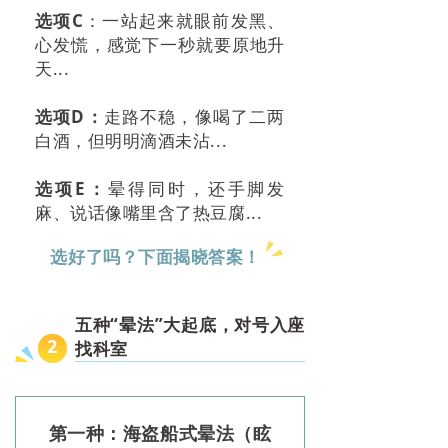
选项C
：一站起来就眼前发黑、
心发慌，感觉下一秒就要原地升
天...
选项D：
走路不稳，像喝了二两
白酒，但明明滴酒未沾...
选项E：
晕得同时，还手脚发
麻、说话像嘴里含了热豆腐...
选好了吗？下面揭晓答案！
五种“晕法”大起底，对号入座
2
找科室
第一种：海盗船式晕法（眩