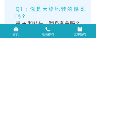
Q1：你是天旋地转的感觉
吗？
是 ➜ 和转头、翻身有关吗？
낀
끅
뀳
是 ➜ 耳鼻喉科（可能是耳石
首页
电话咨询
立即预约
症）
否 ➜ 伴耳鸣、听力下降？ ➜
耳鼻喉科；伴手脚麻木？ ➜
神经内科
否 ➜ 往下看
Q2：你是头昏昏沉沉、不清
醒吗？
是 ➜ 测血压 ➜ 血压高？ ➜ 心
内科；
血压正常但焦虑失眠？ ➜ 神
经内科/心理科
Q3：你是站起来眼前发黑